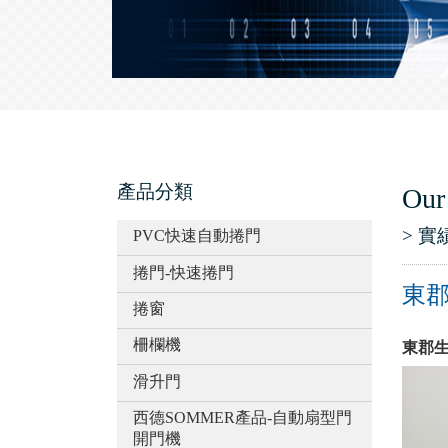
產品分類
Our
> 實
PVC快速自動捲門
捲門-快速捲門
東郡
捲窗
柵欄機
東郡生
滑升門
西德SOMMER產品-自動扇型門
開門機