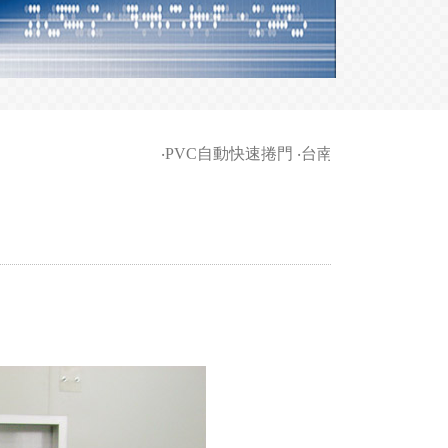
‧
PVC自動快速捲門
‧
台南家商-柵欄機等車輛