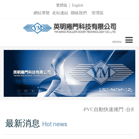
繁體版
│
English
網站導覽
友站連結
聯絡我們
管理區
menu
公司介紹
商品介紹
實績介紹
實績介紹-PVC自動捲門
詢價表單
‧
PVC自動快速捲門
‧
台南家
影音區/技術支援
實績介紹-捲窗
最新消息
Hot news
最新消息
實績介紹-柵欄機列表