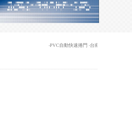
‧
PVC自動快速捲門
‧
台南家商-柵欄機等車