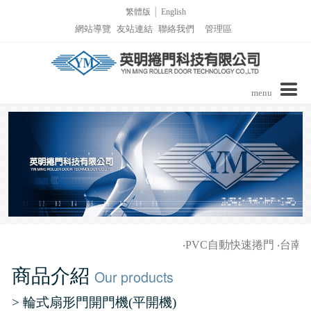
繁體版
│
English
網站導覽
友站連結
聯絡我們
管理區
menu
公司介紹
商品介紹
實績介紹
實績介紹-PVC自動捲門
詢價表單
‧
PVC自動快速捲門
‧
台南家
影音區/技術支援
實績介紹-捲窗
商品介紹
Our products
最新消息
實績介紹-柵欄機列表
> 輪式扇形門開門機(平開機)