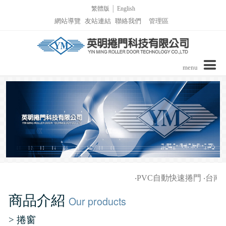
繁體版
│
English
網站導覽
友站連結
聯絡我們
管理區
menu
公司介紹
商品介紹
實績介紹
實績介紹-PVC自動捲門
詢價表單
‧
PVC自動快速捲門
‧
台南家
影音區/技術支援
實績介紹-捲窗
商品介紹
Our products
最新消息
實績介紹-柵欄機列表
> 捲窗