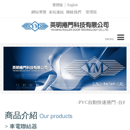
繁體版
│
English
網站導覽
友站連結
聯絡我們
管理區
menu
公司介紹
商品介紹
實績介紹
實績介紹-PVC自動捲門
詢價表單
‧
PVC自動快速捲門
‧
台南家
影音區/技術支援
實績介紹-捲窗
商品介紹
Our products
最新消息
實績介紹-柵欄機列表
> 車電聯結器