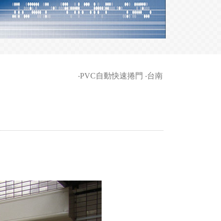
‧
PVC自動快速捲門
‧
台南家商-柵欄機等車輛管