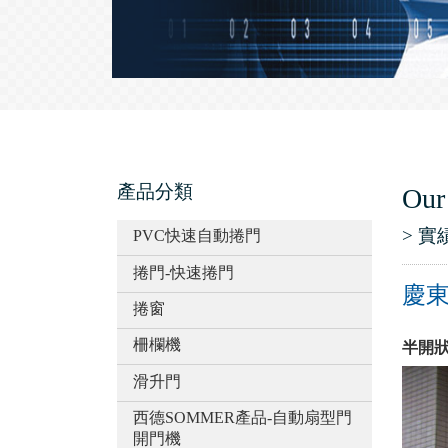
產品分類
Our
> 實
PVC快速自動捲門
捲門-快速捲門
慶
捲窗
柵欄機
半開
滑升門
西德SOMMER產品-自動扇型門
開門機