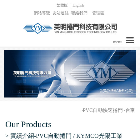
繁體版
│
English
網站導覽
友站連結
聯絡我們
管理區
menu
公司介紹
商品介紹
實績介紹
實績介紹-PVC自動捲門
詢價表單
‧
PVC自動快速捲門
‧
台南家
影音區/技術支援
實績介紹-捲窗
Our Products
最新消息
實績介紹-柵欄機列表
> 實績介紹-PVC自動捲門 / KYMCO光陽工業